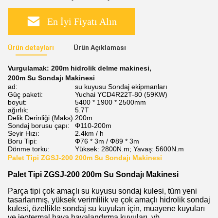
En İyi Fiyatı Alın
Ürün detayları
Ürün Açıklaması
Vurgulamak:
200m hidrolik delme makinesi
,
200m Su Sondajı Makinesi
ad:
su kuyusu Sondaj ekipmanları
Güç paketi:
Yuchai YCD4R22T-80 (59KW)
boyut:
5400 * 1900 * 2500mm
ağırlık:
5.7T
Delik Derinliği (Maks):
200m
Sondaj borusu çapı:
Φ110-200m
Seyir Hızı:
2.4km / h
Boru Tipi:
Φ76 * 3m / Φ89 * 3m
Dönme torku:
Yüksek: 2800N.m; Yavaş: 5600N.m
Palet Tipi ZGSJ-200 200m Su Sondajı Makinesi
Palet Tipi ZGSJ-200 200m Su Sondajı Makinesi
Parça tipi çok amaçlı su kuyusu sondaj kulesi, tüm yeni
tasarlanmış, yüksek verimlilik ve çok amaçlı hidrolik sondaj
kulesi, özellikle sondaj su kuyuları için, muayene kuyuları
ve jeotermal hava havalandırma kuyuları, vb.