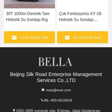
30T 1000m Derinlik Tam
Çok Fonksiyonlu XY-1B
Hidrolik Su Sondajı Rig
Hidrolik Su Sondajı
Makinesi
En İyi Fiyatı Alın
En İyi Fiyatı Alın
Beijing Silk Road Enterprise Management
Services Co.,LTD
mao@ecer.com
86--400-6516918
1601-1605 numaralı oda, B binası, Jiatai Uluslararası