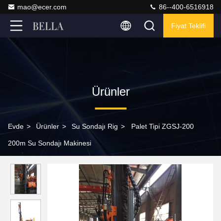
mao@ecer.com
86--400-6516918
Fiyat Teklifi
Ürünler
Evde
>
Ürünler
>
Su Sondajı Rig
>
Palet Tipi ZGSJ-200
200m Su Sondajı Makinesi