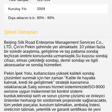
Kuruluş Yılı:
2009
Dışa aktarım b.b.:
80% - 90%
Şirket Detayları
Beijing Silk Road Enterprise Management Services Co.,
LTD, Çin'in Pekin şehrinde yer almaktadır. 10 yıldan fazla
bir süredir araştırma, geliştirme ve taş patlama sondaj
teçhizatı üretimi konusunda uzmanlaştık.Su kuyusu sondaj
cihazı, elmas çekirdeği sondajı, demir sondajı ve ilgili
aksesuarlar ve sondaj hizmetleri.
Pekin İpek Yolu, kullanıcılara yüksek kaliteli sondaj
çözümleri sunmak için her zaman "Kalite ile hayatta
kalmak, kredi ile geliştirmek" stratejik kavramına
odaklanacak.Satış sonrası hizmet sistemimizdeISO-9000
serisine uygun mükemmel bir kontrol sistemi
kurduk.teknoloji tarih ve sorun çözme çözümü ve önleyici
önlemler herhangi bir sürdürmek projesinde sağlanacaktır,
tüm yedek parçalar, kurulum talimatları, ambalaj listesi,
üreticinin talimatı, yeterlilik ve garanti sertifikası ile yeni