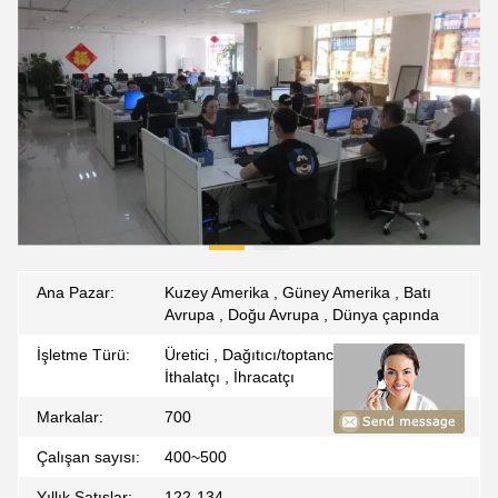
Ana Pazar:
Kuzey Amerika , Güney Amerika , Batı
Avrupa , Doğu Avrupa , Dünya çapında
İşletme Türü:
Üretici , Dağıtıcı/toptancı , Aracısı ,
İthalatçı , İhracatçı
Markalar:
700
Çalışan sayısı:
400~500
Yıllık Satışlar:
122-134