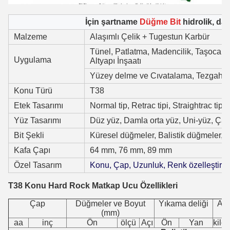
İçin şartname
Düğme Bit
hidrolik, dar
Malzeme
Alaşımlı Çelik + Tugestun Karbür
Tünel, Patlatma, Madencilik, Taşocakçı
Uygulama
Altyapı İnşaatı
Yüzey delme ve Cıvatalama, Tezgah D
Konu Türü
T38
Etek Tasarımı
Normal tip, Retrac tipi, Straightrac tipi
Yüz Tasarımı
Düz yüz, Damla orta yüz, Uni-yüz, Çap
Bit Şekli
Küresel düğmeler, Balistik düğmeler, 
Kafa Çapı
64 mm, 76 mm, 89 mm
Özel Tasarım
Konu, Çap, Uzunluk, Renk özelleştirileb
T38 Konu Hard Rock Matkap Ucu Özellikleri
Çap
Düğmeler ve Boyut
Yıkama deliği
Ağı
(mm)
aa
inç
Ön
ölçü
Açı
Ön
Yan
kilo