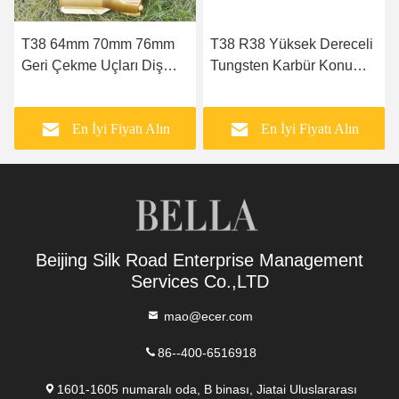
T38 64mm 70mm 76mm
T38 R38 Yüksek Dereceli
Geri Çekme Uçları Diş
Tungsten Karbür Konu
Kaya Matkap Uçları
Düğmesi Matkap Ucu
En İyi Fiyatı Alın
En İyi Fiyatı Alın
Beijing Silk Road Enterprise Management
Services Co.,LTD
mao@ecer.com
86--400-6516918
1601-1605 numaralı oda, B binası, Jiatai Uluslararası