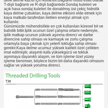
delik delme kazısı için kullanılır.Bağlantı modu esas olarak
T-dişli bağlantı ve R-dişli bağlantıdır.Sondaj kuleleri ve
açık hava sondaj kuleleri ile donatılmış üst çekiç hidrolik
kaya delme çubukları, kaya delme etkisini elde etmek için
kaya matkabı tarafından iletilen enerjiyi almak için
kullanılır.
Günümüzde mühendislikte en çok kullanılan küresel bit ve
balistik bittir.İplik ucunun özel çalışma ortamı nedeniyle,
iplik matkap ucunun yüksek aşınma direnci ve darbe
direncine sahip olması ve karmaşık ve zorlu çalışma
ortamıyla başa çıkmak için yeterli tokluğa sahip olması
gerekir.Kaya delme ucumuz yüksek kaliteli özel çelikten
imal edilmiştir, alaşımlı kafa yüksek
gücü ve tokluk
aşınmaya dayanıklı alaşım, ve tüm işleme özel yüzey
işleme benimser, böylece bizim bit daha dayanıklı olmasını
sağlar ve yüksek yorulma direnci.