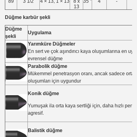
89
3 1/2
4 × 13, 1 × 13
8 x
35 °
4
-
3
13
Düğme karbür şekli
Düğme
Uygulama
şekli
Yarımküre Düğmeler
En sert ve çok aşındırıcı kaya oluşumlarına en uyg
evrensel düğme
Parabolik düğme
Mükemmel penetrasyon oranı, ancak sadece orta se
oluşumları için uygundur
Konik düğme
Yumuşak ila orta kaya sertliği için, daha hızlı pene
agresif.
Balistik düğme