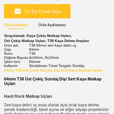
En İyi Fiyatı Alın
Ürün detayları
Ürün Açıklaması
Vurgulamak:
Kaya Çekiç Matkap Uçları
,
Üst Çekiç Matkap Uçları
,
T38 Kaya Delme Araçları
Ürün adı:
T38 64mm sert kaya delici uç
Çap:
64mm
Konu:
T38
Düğme Boyutu:
4x10mm, 8x10mm
İşlem türü:
Dövme
kullanım:
Sürüklenen Tünel Tezgahı Sondajı
64mm T38 Üst Çekiç Sondaj Dişi Sert Kaya Matkap Uçları
64mm T38 Üst Çekiç Sondaj Dişi Sert Kaya Matkap
Uçları
Hard Rock Matkap Uçları
Sert kaya delici uç esas olarak açık ocak kaya delme,
yeraltı madenciliği, tünel açma ve diğer altyapı projelerinin