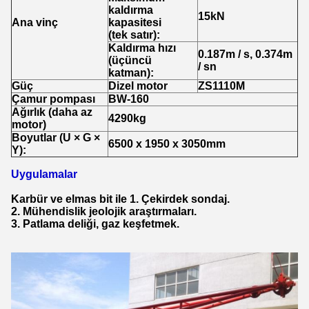
kaldırma
15kN
Ana vinç
kapasitesi
(tek satır):
Kaldırma hızı
0.187m / s, 0.374m
(üçüncü
/ sn
katman):
Güç
Dizel motor
ZS1110M
Çamur pompası
BW-160
Ağırlık (daha az
4290kg
motor)
Boyutlar (U × G ×
6500 x 1950 x 3050mm
Y):
Uygulamalar
Karbür ve elmas bit ile 1. Çekirdek sondaj.
2. Mühendislik jeolojik araştırmaları.
3. Patlama deliği, gaz keşfetmek.