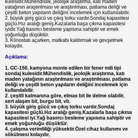
kulesidir.Mühendislik, jeolojik araştırma, katı maden
yatağının araştırılması ve araştırılması, patlama deliği ve
çeşitli beton yapıların deliğini incelemek için kullanılabilir.
2. büyük giriş gücü ve çıkış torku vardır.Sondaj kapasitesi
güçlü.Hız aralığı geniş.Kazalarla başa çıkma kapasitesi
iyidir.Yağ basıncı besleme yapısına sahiptir ve emek
yoğunluğu düşüktür.
3. Klinostatı açarken, matkabı kaldırmak ve gevşetmek
kolaydır.
Açıklama:
1. GC-150, kamyona monte edilen bir fener mili tipi
sondaj kulesidir.Mühendislik, jeolojik araştırma, katı
maden yatağının araştırılması ve araştırılması, patlama
deliği ve çeşitli beton yapıların deliğini incelemek için
kullanılabilir.
2. çeşitli katmanına göre, elmas bit ile delme olabilir,
sert alaşım bit, burgu bit, vb.
3. büyük giriş gücü ve çıkış torku vardır.Sondaj
kapasitesi güçlü.Hız aralığı geniş.Kazalarla başa çıkma
kapasitesi iyi.Yağ basıncı besleme yapısına sahiptir ve
emek yoğunluğu düşüktür.
4. çalışma verimliliği yüksektir.Özel cihaz kullanımı ve
sökülmesi kolaydır,