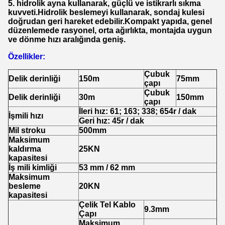
5. hidrolik ayna kullanarak, güçlü ve istikrarlı sıkma
kuvveti.Hidrolik beslemeyi kullanarak, sondaj kulesi
doğrudan geri hareket edebilir.Kompakt yapıda, genel
düzenlemede rasyonel, orta ağırlıkta, montajda uygun
ve dönme hızı aralığında geniş.
Özellikler:
Çubuk
Delik derinliği
150m
75mm
çapı
Çubuk
Delik derinliği
30m
150mm
çapı
İleri hız: 61; 163; 338; 654r / dak
İşmili hızı
Geri hız: 45r / dak
Mil stroku
500mm
Maksimum
kaldırma
25KN
kapasitesi
İş mili kimliği
53 mm / 62 mm
Maksimum
besleme
20KN
kapasitesi
Çelik Tel Kablo
9.3mm
Çapı
Maksimum