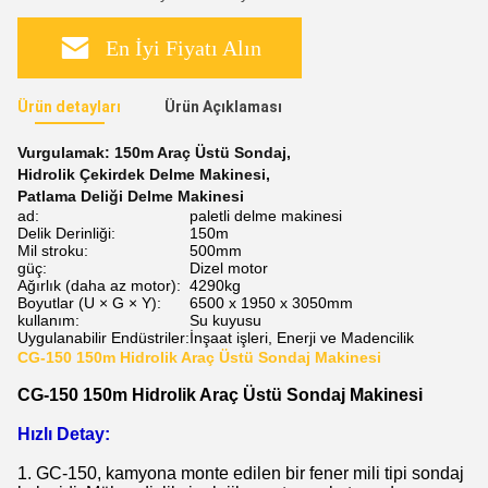
En İyi Fiyatı Alın
Ürün detayları
Ürün Açıklaması
Vurgulamak:
150m Araç Üstü Sondaj
,
Hidrolik Çekirdek Delme Makinesi
,
Patlama Deliği Delme Makinesi
ad:
paletli delme makinesi
Delik Derinliği:
150m
Mil stroku:
500mm
güç:
Dizel motor
Ağırlık (daha az motor):
4290kg
Boyutlar (U × G × Y):
6500 x 1950 x 3050mm
kullanım:
Su kuyusu
Uygulanabilir Endüstriler:
İnşaat işleri, Enerji ve Madencilik
CG-150 150m Hidrolik Araç Üstü Sondaj Makinesi
CG-150 150m Hidrolik Araç Üstü Sondaj Makinesi
Hızlı Detay:
1. GC-150, kamyona monte edilen bir fener mili tipi sondaj